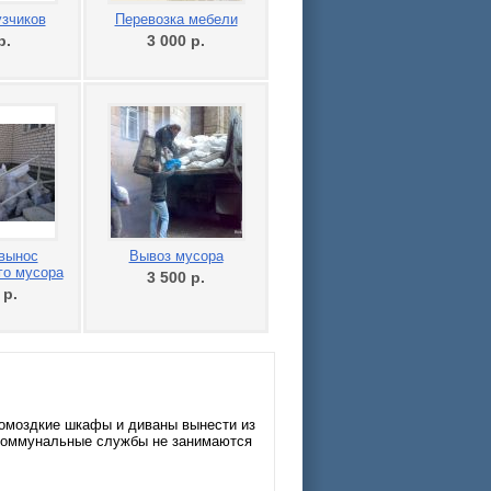
узчиков
Перевозка мебели
р.
3 000
р.
вынос
Вывоз мусора
го мусора
3 500
р.
0
р.
ромоздкие шкафы и диваны вынести из
 коммунальные службы не занимаются