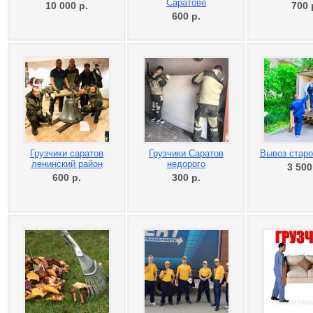
Саратове
10 000
р.
700
600
р.
Грузчики саратов
Грузчики Саратов
Вывоз старо
ленинский район
недорого
3 50
600
р.
300
р.