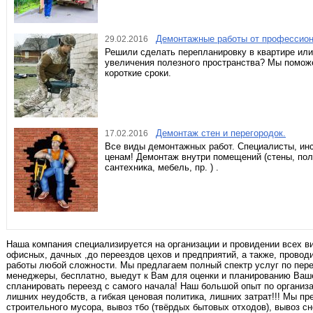
Демонтажные работы от профессио
29.02.2016
Решили сделать перепланировку в квартире или
увеличения полезного пространства? Мы помож
короткие сроки.
Демонтаж стен и перегородок.
17.02.2016
Все виды демонтажных работ. Специалисты, ин
ценам! Демонтаж внутри помещений (стены, полы
сантехника, мебель, пр. ) .
Наша компания специализируется на организации и провидении всех ви
офисных, дачных ,до переездов цехов и предприятий, а также, провод
работы любой сложности. Мы предлагаем полный спектр услуг по пер
менеджеры, бесплатно, выедут к Вам для оценки и планированию Ва
спланировать переезд с самого начала! Наш большой опыт по организ
лишних неудобств, а гибкая ценовая политика, лишних затрат!!! Мы п
строительного мусора, вывоз тбо (твёрдых бытовых отходов), вывоз с