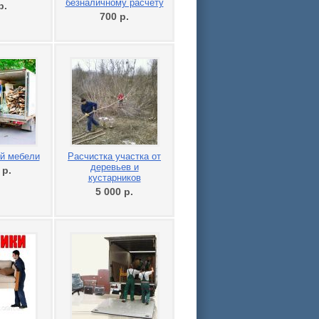
безналичному расчету
р.
700
р.
й мебели
Расчистка участка от
деревьев и
0
р.
кустарников
5 000
р.