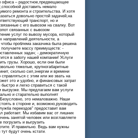
 и офиса – радостное,предвещающее
т,способной доставить немало
димого ремонта и строительства. И хотя
казаться довольно простой задачей,на
ответствующий транспорт, но и
связанные с его вывозом на свалку. Вот
лопот связанных с вывозом
ение услуг по вывозу мусора, который
х направлений деятельности, а
, чтобы проблема заказчика была решена
 получаете массу преимуществ: -
оставленных задач; - демократичную
тится в заботу нашей компании! Услуги
ить грузы. Хорошо, если они были
довольно тяжелые, крупногабаритные
мнит, сколько сил,энергии и времени
 справляться с этим или же звать на
ожет это и удобно, и финансовых затрат
 быстро и легко справиться с такой
и выгрузке. Мы предлагаем вам услуги
нально и старательно выполнят
 Безусловно, это немаловажно. Наши
стоять в стороне и, возможно,руководить
лужба переездов" предоставит вам
л работает. Мы избавим вас от лишних
 очень занятой человек или возглавляете
е погрузить и выгрузить
хотите. И правильно. Ведь вам нужны
 тут будут очень кстати.