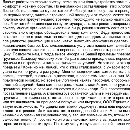
Любые работы по строительству, ремонту или благоустройству жилья
комфорт и новизну событие. Но неизбежной составляющей этих хлопо
беспокойства,является мусор, который образуется в результате прово
на первый взгляд очистка строительной площадки от мусора может по
практике она требует немало времени. Необходимо не только найти со
позаботится об организации погрузки мусора, а также решить вопросы,
почему многие организации и частные лица, решив избавить себя от х
строительного мусора, обращаются в нашу компанию. Ведь предоставл
остается после строительства является для нас одним из приоритетны
специалисты, работающие у нас, четко знают,что необходимо сделать
максимально быстро. Воспользовавшись услугами нашей компании,Вы
высокую квалификацию нашего персонала; - оперативность решения п
цену. Позвоните нам, и тогда вывоз мусора из Вашей проблемы превра
грузчиков Каждому человеку хотя бы раз в жизни приходилось перевоз
легкими и не требовали никаких физических усилий. Но что если это 
предметы? Конечно же, любой, кто с этим сталкивался, с ужасом вспо
ушло на их погрузку и разгрузку. Многие предпочитают самостоятельно
помощь соседей, знакомых, а,возможно, и вовсе сомнительных лиц. М
практически никаких, но все-таки логичнее нанять персонал, способный
сложной задачей. Наша компания рада оказать содействие в погрузке 
грузчиков, которые бережно отнесутся к любой клади. Они профессио
поставленные задачи. А главное,груз останется целым и невредимым.
грузчики — это сильные, ответственные люди. Если вы хотите просто 
или же наблюдать за процессом погрузки или выгрузки, ООО"Единая с
такую возможность. Мы дадим вам время отдохнуть, пока наш персона
хлопот и стрессов. Их и так хватает в повседневной жизни. А если вы
какую-либо организацию,конечно же, у вас нет времени на то, чтобы вс
самостоятельно. И просить кого-то из знакомых помочь вы тоже не за
гарантии сохранности груза. Поэтому услуги грузчиков нашей компании