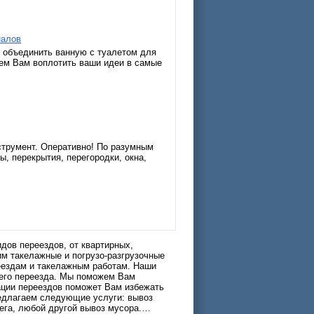
налов
 объединить ванную с туалетом для
ем Вам воплотить ваши идеи в самые
струмент. Оперативно! По разумным
, перекрытия, перегородки, окна,
дов переездов, от квартирных,
им такелажные и погрузо-разгрузочные
еездам и такелажным работам. Наши
шего переезда. Мы поможем Вам
ации переездов поможет Вам избежать
редлагаем следующие услуги: вывоз
нега, любой другой вывоз мусора.…